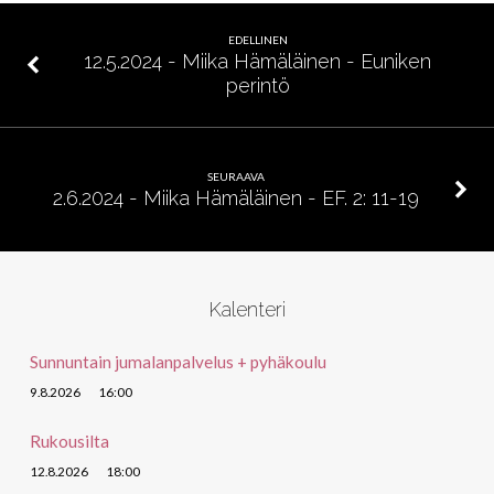
Hellén-
Rinne
EDELLINEN
–
12.5.2024 - Miika Hämäläinen - Euniken
perintö
Uusi
luomus
SEURAAVA
2.6.2024 - Miika Hämäläinen - EF. 2: 11-19
Kalenteri
Sunnuntain jumalanpalvelus + pyhäkoulu
9.8.2026
16:00
Rukousilta
12.8.2026
18:00