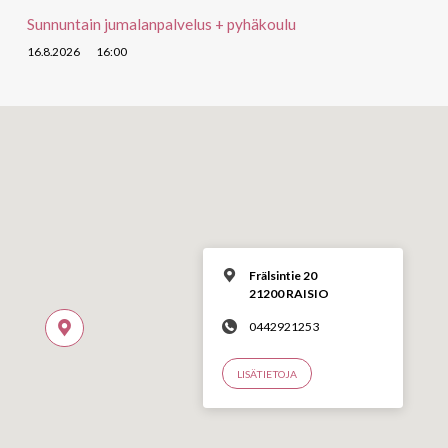
Sunnuntain jumalanpalvelus + pyhäkoulu
16.8.2026
16:00
Frälsintie 20
21200 RAISIO
0442921253
LISÄTIETOJA