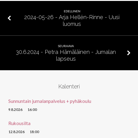
EF.
2:
EDELLINEN
11-
2024-05-26 - Arja Hellén-Rinne - Uusi
luomus
19
SEURAAVA
30.6.2024 - Petra Hämäläinen - Jumalan
lapseus
Kalenteri
Sunnuntain jumalanpalvelus + pyhäkoulu
9.8.2026
16:00
Rukousilta
12.8.2026
18:00