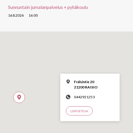
Sunnuntain jumalanpalvelus + pyhäkoulu
16.8.2026
16:00
Frälsintie 20
21200 RAISIO
0442921253
LISÄTIETOJA