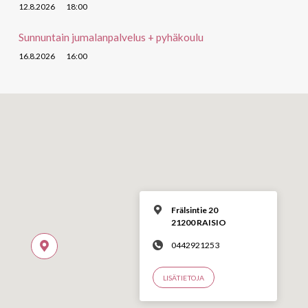
12.8.2026
18:00
Sunnuntain jumalanpalvelus + pyhäkoulu
16.8.2026
16:00
Frälsintie 20
21200 RAISIO
0442921253
LISÄTIETOJA