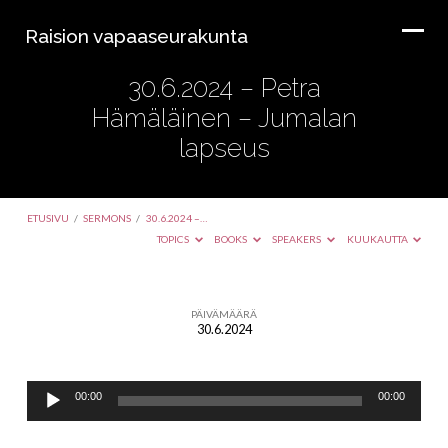
Raision vapaaseurakunta
30.6.2024 – Petra
Hämäläinen – Jumalan
lapseus
ETUSIVU
/
SERMONS
/
30.6.2024 –…
TOPICS
BOOKS
SPEAKERS
KUUKAUTTA
PÄIVÄMÄÄRÄ
30.6.2024
30.6.2024
–
Äänitoistin
Petra
00:00
00:00
Hämäläinen