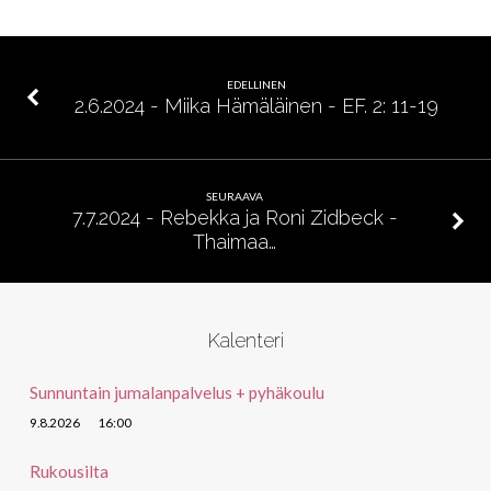
–
Jumalan
lapseus
EDELLINEN
2.6.2024 - Miika Hämäläinen - EF. 2: 11-19
SEURAAVA
7.7.2024 - Rebekka ja Roni Zidbeck -
Thaimaa…
Kalenteri
Sunnuntain jumalanpalvelus + pyhäkoulu
9.8.2026
16:00
Rukousilta