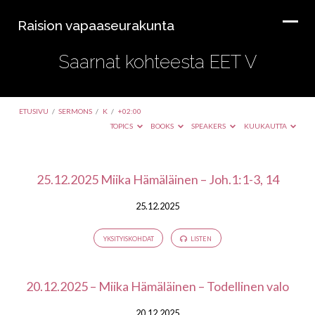
Raision vapaaseurakunta
Saarnat kohteesta EET V
ETUSIVU
/
SERMONS
/
K
/
+02:00
TOPICS
BOOKS
SPEAKERS
KUUKAUTTA
Saarnat
25.12.2025 Miika Hämäläinen – Joh.1:1-3, 14
kohteesta
25.12.2025
EET
V
YKSITYISKOHDAT
LISTEN
20.12.2025 – Miika Hämäläinen – Todellinen valo
20.12.2025