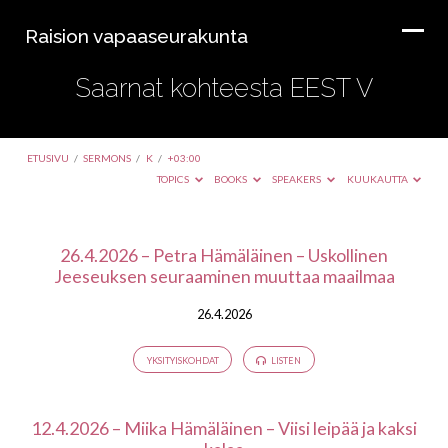
Raision vapaaseurakunta
Saarnat kohteesta EEST V
ETUSIVU
/
SERMONS
/
K
/
+03:00
TOPICS
BOOKS
SPEAKERS
KUUKAUTTA
Saarnat
26.4.2026 – Petra Hämäläinen – Uskollinen
Jeeseuksen seuraaminen muuttaa maailmaa
kohteesta
EEST
26.4.2026
V
YKSITYISKOHDAT
LISTEN
12.4.2026 – Miika Hämäläinen – Viisi leipää ja kaksi