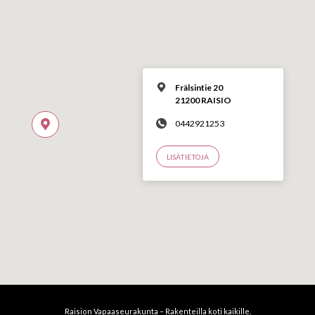
Frälsintie 20
21200 RAISIO
0442921253
LISÄTIETOJA
Raision Vapaaseurakunta – Rakenteilla koti kaikille.