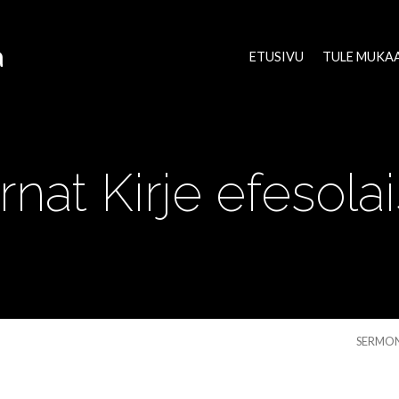
a
ETUSIVU
TULE MUKA
nat Kirje efesolai
SERMO