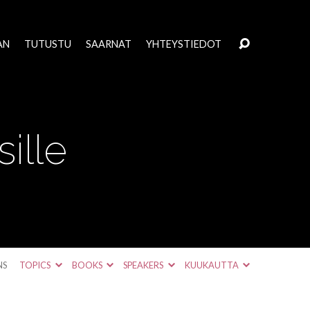
AN
TUTUSTU
SAARNAT
YHTEYSTIEDOT
sille
NS
TOPICS
BOOKS
SPEAKERS
KUUKAUTTA