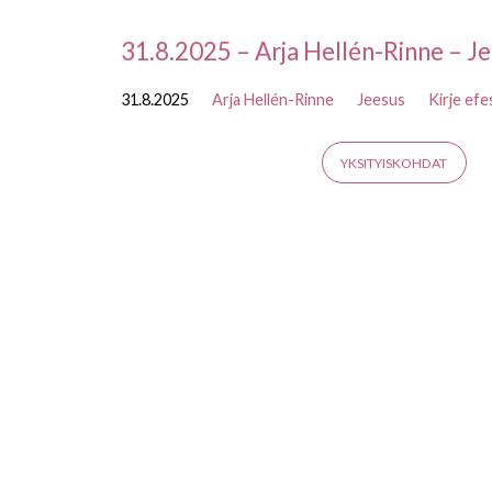
Saarnat
31.8.2025 – Arja Hellén-Rinne – J
31.8.2025
Arja Hellén-Rinne
Jeesus
Kirje efes
Kirje
efesolaisille
YKSITYISKOHDAT