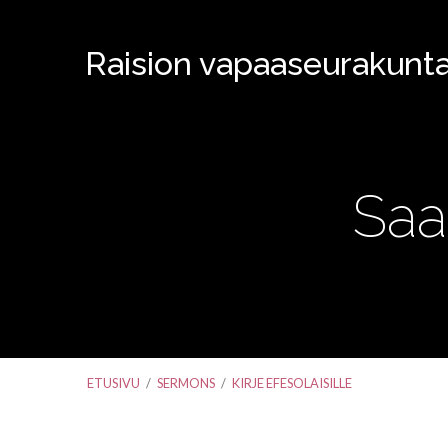
Raision vapaaseurakunt
Saar
ETUSIVU
/
SERMONS
/
KIRJE EFESOLAISILLE