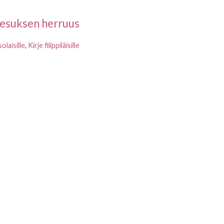
eesuksen herruus
olaisille
,
Kirje filippiläisille