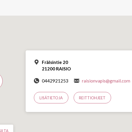
Frälsintie 20
21200 RAISIO
0442921253
raisionvapis@gmail.com
LISÄTIETOJA
REITTIOHJEET
ILTA