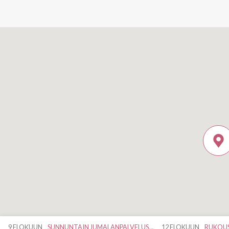
9 ELOKUUN
SUNNUNTAIN JUMALANPALVELUS…
12 ELOKUUN
RUKOUS