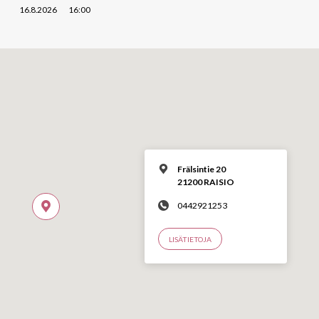
16.8.2026
16:00
Frälsintie 20
21200 RAISIO
0442921253
LISÄTIETOJA