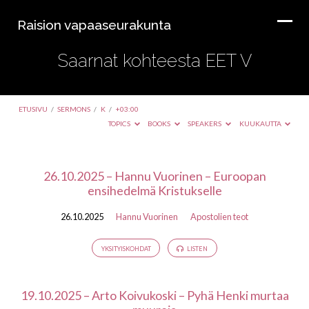
Raision vapaaseurakunta
Saarnat kohteesta EET V
ETUSIVU
/
SERMONS
/
K
/
+03:00
TOPICS
BOOKS
SPEAKERS
KUUKAUTTA
Saarnat
26.10.2025 – Hannu Vuorinen – Euroopan
ensihedelmä Kristukselle
kohteesta
EET
26.10.2025
Hannu Vuorinen
Apostolien teot
V
YKSITYISKOHDAT
LISTEN
19.10.2025 – Arto Koivukoski – Pyhä Henki murtaa