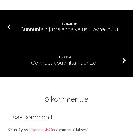
EDELLINEN
Sunnuntain jumalanpalvelus + pyhäkoulu
SEURAAVA
Connect youth ilta nuorillle
0 kommenttia
Lisää kommentti
Sinun täytyy
kirjautua sisään
kommentoidaksesi.