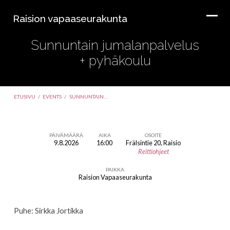
Raision vapaaseurakunta
Sunnuntain jumalanpalvelus
+ pyhäkoulu
ETUSIVU
/
EVENTS
/
SUNNUNTAIN…
PÄIVÄMÄÄRÄ
AIKA
OSOITE
9.8.2026
16:00
Frälsintie 20, Raisio
Sunnuntain
Reittiohjeet
jumalanpalvelus
PAIKKA
+
Raision Vapaaseurakunta
pyhäkoulu
Puhe: Sirkka Jortikka