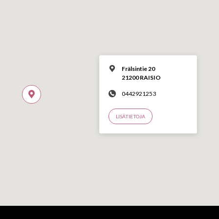
Frälsintie 20
21200 RAISIO
0442921253
LISÄTIETOJA