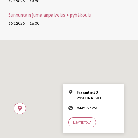
12.8.2026
18:00
Sunnuntain jumalanpalvelus + pyhäkoulu
16.8.2026
16:00
Frälsintie 20
21200 RAISIO
0442921253
LISÄTIETOJA