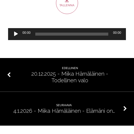
3,
TALLENNA
14
Äänitoistin
00:00
00:00
EDELLINEN
20.12.2025 - Miika Hämäläinen -
Todellinen valo
SEURAAVA
4.1.2026 - Miika Hämäläinen - Elämäni on…