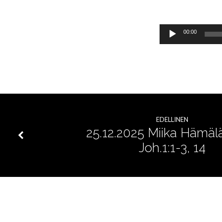
on
Äänitoistin
00:00
jumalanpalvelus
EDELLINEN
25.12.2025 Miika Hämäl
Joh.1:1-3, 14