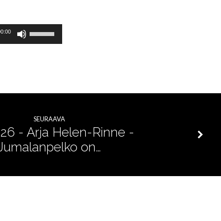
Nuolinäppäimillä
00:00
ylös
ja
alas
säädät
äänenvoimakkuutta
SEURAAVA
suuremmaksi
026 - Arja Helen-Rinne -
Jumalanpelko on…
ja
pienemmäksi.