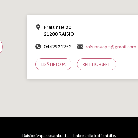
Frälsintie 20
21200 RAISIO
0442921253
raisionvapis@gmail.com
LISÄTIETOJA
REITTIOHJEET
Raision Vapaaseurakunta – Rakenteilla koti kaikille.