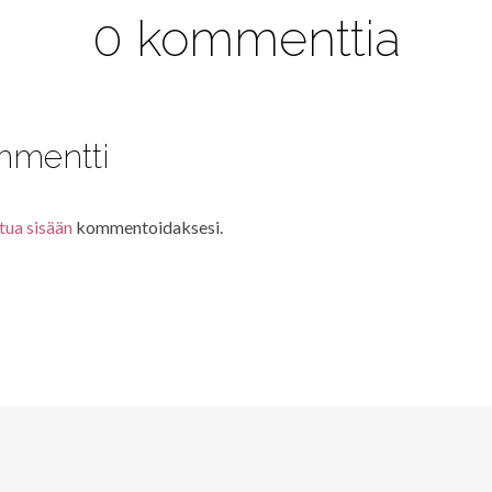
0 kommenttia
mmentti
tua sisään
kommentoidaksesi.