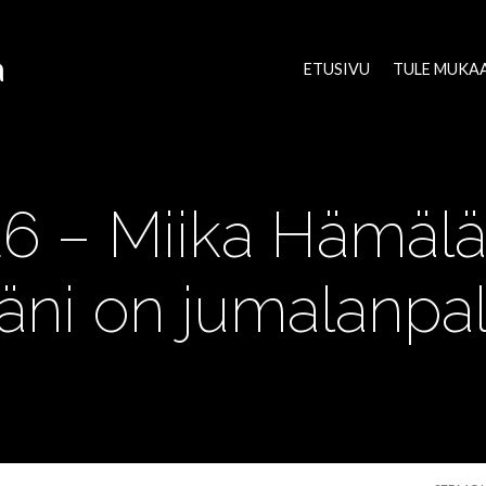
a
ETUSIVU
TULE MUKA
26 – Miika Hämäl
äni on jumalanpal