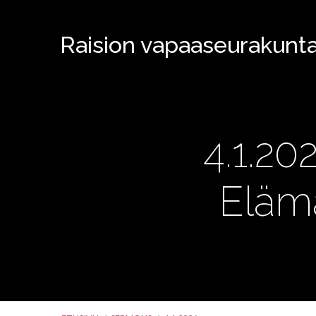
Raision vapaaseurakunt
4.1.20
Eläm