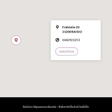
Frälsintie 20
21200 RAISIO
0442921253
LISÄTIETOJA
Raision Vapaaseurakunta – Rakenteilla koti kaikille.