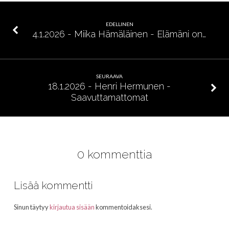
–
Jumalanpelko
EDELLINEN
on
4.1.2026 - Miika Hämäläinen - Elämäni on…
vapautta
SEURAAVA
18.1.2026 - Henri Hermunen -
Saavuttamattomat
0 kommenttia
Lisää kommentti
Sinun täytyy
kirjautua sisään
kommentoidaksesi.