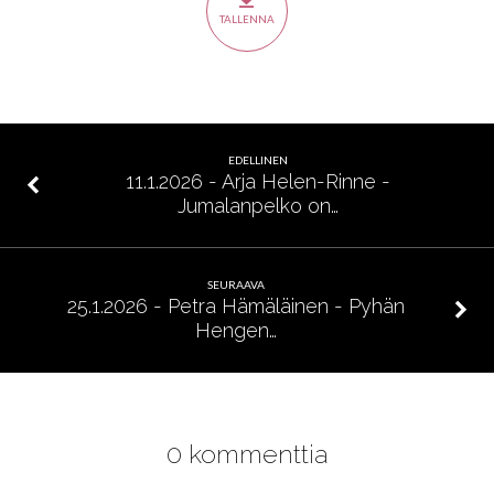
Saavuttamattomat
TALLENNA
EDELLINEN
11.1.2026 - Arja Helen-Rinne -
Jumalanpelko on…
SEURAAVA
25.1.2026 - Petra Hämäläinen - Pyhän
Hengen…
0 kommenttia