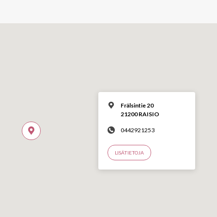
Frälsintie 20
21200 RAISIO
0442921253
LISÄTIETOJA