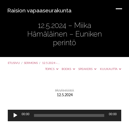
Raision vapaaseurakunta
12.5.2024 – Miika
Hämäläinen – Euniken
perintö
ETUSIVU
/
SERMONS
/
12.5.2024 –…
TOPICS
BOOKS
SPEAKERS
KUUKAUTTA
PÄIVÄMÄÄRÄ
12.5.2024
12.5.2024
–
Äänitoistin
Miika
00:00
00:00
Hämäläinen