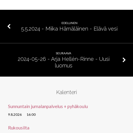
–
Euniken
perintö
EDELLINEN
5.5.2024 - Miika Hämäläinen - Elävä vesi
SEURAAVA
2024-05-26 - Arja Hellén-Rinne - Uusi
luomus
Kalenteri
Sunnuntain jumalanpalvelus + pyhäkoulu
9.8.2026
16:00
Rukousilta