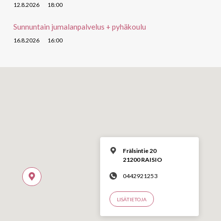
12.8.2026
18:00
Sunnuntain jumalanpalvelus + pyhäkoulu
16.8.2026
16:00
Frälsintie 20
21200 RAISIO
0442921253
LISÄTIETOJA