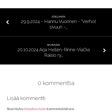
–
Mikä
on
EDELLINEN
ruokasi?
29.9.2024 - Hannu Vuorinen - "Verhot
sivuun -…
SEURAAVA
20.10.2024 Arja Hellén-Rinne-ViaDia
Raisio ry…
0 kommenttia
Lisää kommentti
Sinun täytyy
kirjautua sisään
kommentoidaksesi.