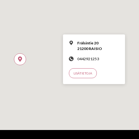
Frälsintie 20
21200 RAISIO
0442921253
LISÄTIETOJA