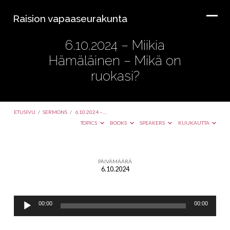
Raision vapaaseurakunta
6.10.2024 – Miikia
Hämäläinen – Mikä on
ruokasi?
ETUSIVU
/
SERMONS
/
6.10.2024 –…
TOPICS
BOOKS
SPEAKERS
KUUKAUTTA
PÄIVÄMÄÄRÄ
6.10.2024
6.10.2024
–
Äänitoistin
Miikia
00:00
00:00
Hämäläinen