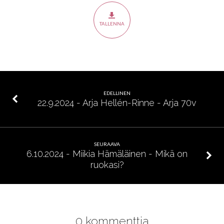
–
”Verhot
TALLENNA
sivuun
–
ilmestyskirja”
EDELLINEN
22.9.2024 - Arja Hellén-Rinne - Arja 70v
SEURAAVA
6.10.2024 - Miikia Hämäläinen - Mikä on
ruokasi?
0 kommenttia