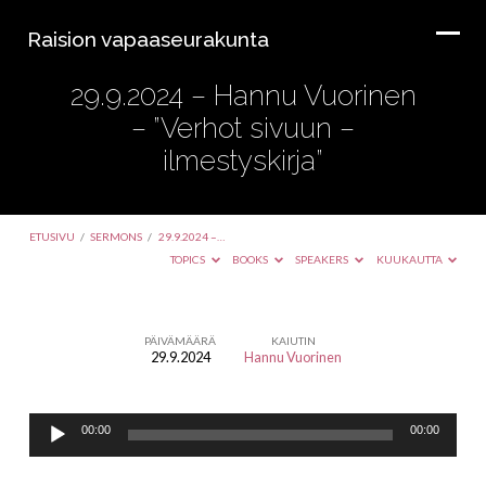
Raision vapaaseurakunta
29.9.2024 – Hannu Vuorinen
– ”Verhot sivuun –
ilmestyskirja”
ETUSIVU
/
SERMONS
/
29.9.2024 –…
TOPICS
BOOKS
SPEAKERS
KUUKAUTTA
PÄIVÄMÄÄRÄ
KAIUTIN
29.9.2024
Hannu Vuorinen
29.9.2024
–
Äänitoistin
Hannu
00:00
00:00
Vuorinen