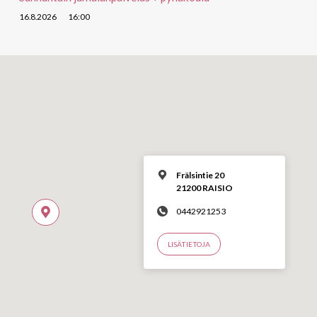
16.8.2026
16:00
Frälsintie 20
21200 RAISIO
0442921253
LISÄTIETOJA