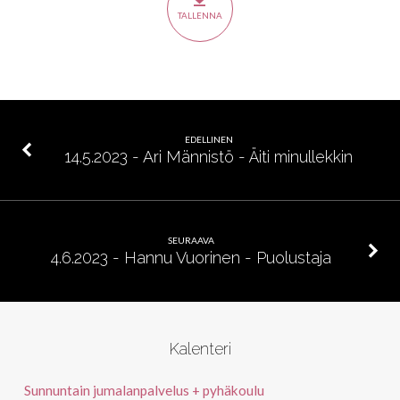
–
TALLENNA
Pyhä
Henki
EDELLINEN
14.5.2023 - Ari Männistö - Äiti minullekkin
SEURAAVA
4.6.2023 - Hannu Vuorinen - Puolustaja
Kalenteri
Sunnuntain jumalanpalvelus + pyhäkoulu