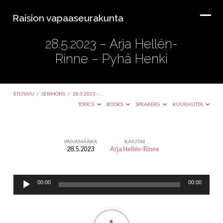
Raision vapaaseurakunta
28.5.2023 – Arja Hellén-
Rinne – Pyhä Henki
ETUSIVU
/
SERMONS
/
28.5.2023 –…
TOPICS
BOOKS
SPEAKERS
KUUKAUTTA
PÄIVÄMÄÄRÄ
KAIUTIN
28.5.2023
Arja Hellén-Rinne
28.5.2023
–
Äänitoistin
Arja
00:00
00:00
Hellén-
Rinne