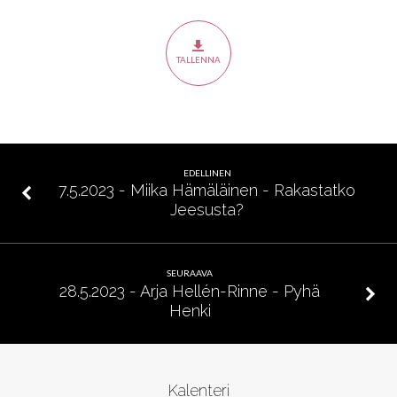
Äiti
minullekkin
TALLENNA
EDELLINEN
7.5.2023 - Miika Hämäläinen - Rakastatko
Jeesusta?
SEURAAVA
28.5.2023 - Arja Hellén-Rinne - Pyhä
Henki
Kalenteri