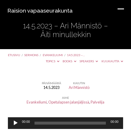
Raision vapaaseurakunta
14.5.2023 – Ari Männistö –
Äiti minullekkin
ETUSIVU
/
SERMONS
/
EVANKELIUMI
/
14.5.2023 –…
TOPICS
BOOKS
SPEAKERS
KUUKAUTTA
PÄIVÄMÄÄRÄ
KAIUTIN
14.5.2023
Ari Männistö
14.5.2023
AIHE
–
Evankeliumi
,
Opetulapsen jalanjäljissä
,
Palvelija
Ari
Männistö
Äänitoistin
–
00:00
00:00