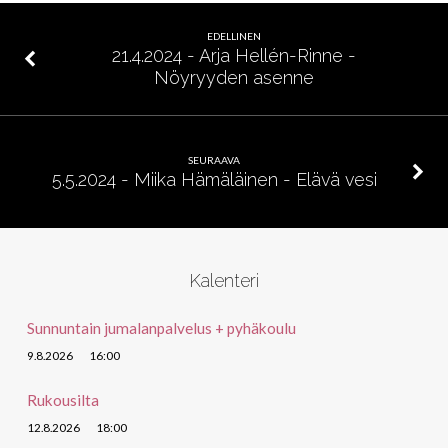
Elian
heikkous
EDELLINEN
21.4.2024 - Arja Hellén-Rinne -
Nöyryyden asenne
SEURAAVA
5.5.2024 - Miika Hämäläinen - Elävä vesi
Kalenteri
Sunnuntain jumalanpalvelus + pyhäkoulu
9.8.2026
16:00
Rukousilta
12.8.2026
18:00