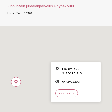
Sunnuntain jumalanpalvelus + pyhäkoulu
16.8.2026
16:00
Frälsintie 20
21200 RAISIO
0442921253
LISÄTIETOJA