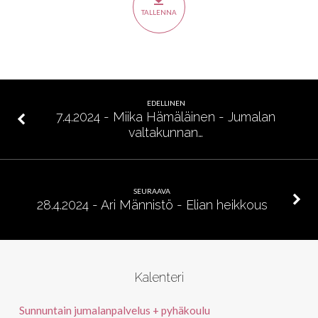
–
TALLENNA
Nöyryyden
asenne
EDELLINEN
7.4.2024 - Miika Hämäläinen - Jumalan
valtakunnan…
SEURAAVA
28.4.2024 - Ari Männistö - Elian heikkous
Kalenteri
Sunnuntain jumalanpalvelus + pyhäkoulu