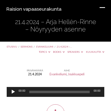
Raision vapaaseurakunta
21.4.2024 – Arja Hellén-Rinne
– Nöyryyden asenne
ETUSIVU
/
SERMONS
/
EVANKELIUMI
/
21.4.2024 –…
TOPICS
BOOKS
SPEAKERS
KUUKAUTTA
PÄIVÄMÄÄRÄ
AIHE
21.4.2024
Evankeliumi
,
Joukkuepeli
21.4.2024
–
Äänitoistin
Arja
00:00
00:00
Hellén-
Rinne