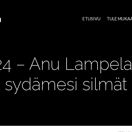
a
ETUSIVU
TULE MUKA
024 – Anu Lampela
sydämesi silmät