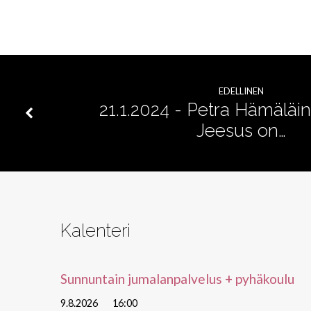
sydämesi
silmät
EDELLINEN
21.1.2024 - Petra Hämäläin
Jeesus on…
Kalenteri
Sunnuntain jumalanpalvelus + pyhäkoulu
9.8.2026
16:00