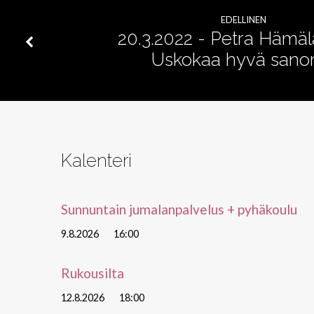
Evankeliumi
EDELLINEN
ja
20.3.2022 - Petra Hämäl
Uskokaa hyvä san
Jumalan
rakastaminen
Kalenteri
Sunnuntain jumalanpalvelus + pyhäkoulu
9.8.2026
16:00
Rukousilta
12.8.2026
18:00