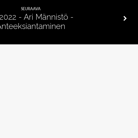
äänenvoimakkuutta
SEURAAVA
suuremmaksi
.2022 - Ari Männistö -
Anteeksiantaminen
ja
pienemmäksi.