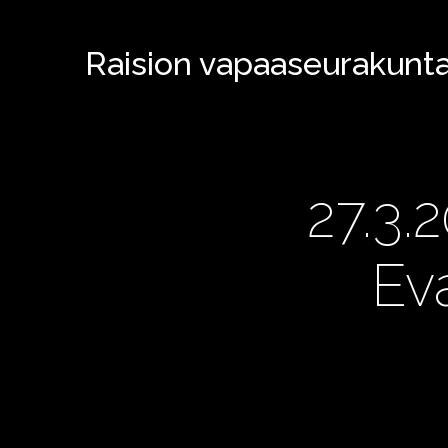
Raision vapaaseurakunt
27.3.
Ev