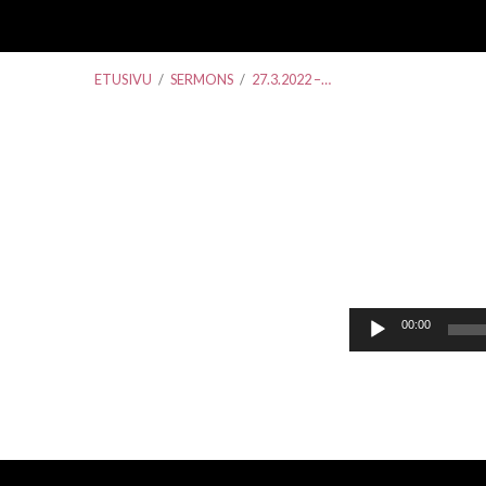
ETUSIVU
/
SERMONS
/
27.3.2022 –…
27.3.2022
–
Äänitoistin
00:00
Hannu
Vuorinen-