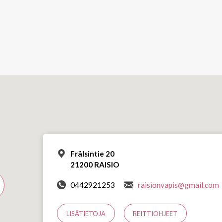
Frälsintie 20
21200 RAISIO
0442921253
raisionvapis@gmail.com
LISÄTIETOJA
REITTIOHJEET