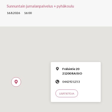
Sunnuntain jumalanpalvelus + pyhäkoulu
16.8.2026
16:00
Frälsintie 20
21200 RAISIO
0442921253
LISÄTIETOJA