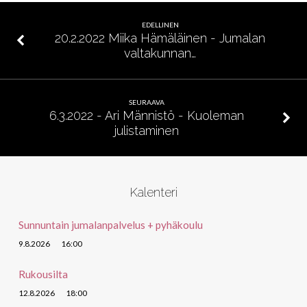
yhtä!
EDELLINEN
20.2.2022 Miika Hämäläinen - Jumalan
valtakunnan…
SEURAAVA
6.3.2022 - Ari Männistö - Kuoleman
julistaminen
Kalenteri
Sunnuntain jumalanpalvelus + pyhäkoulu
9.8.2026
16:00
Rukousilta
12.8.2026
18:00