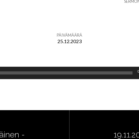
SERMO
PÄIVÄMÄÄRÄ
25.12.2023
äinen -
19.11.2