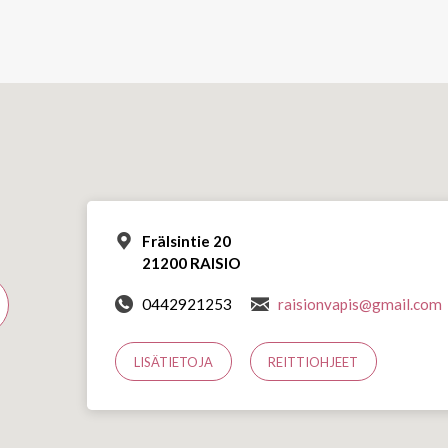
Frälsintie 20
21200 RAISIO
0442921253
raisionvapis@gmail.com
LISÄTIETOJA
REITTIOHJEET