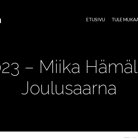
a
ETUSIVU
TULE MUKA
023 – Miika Hämä
Joulusaarna