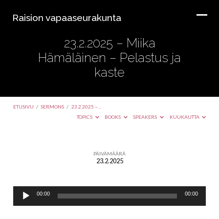
Raision vapaaseurakunta
23.2.2025 – Miika
Hämäläinen – Pelastus ja
kaste
ETUSIVU
/
SERMONS
/
23.2.2025 –…
TOPICS
BOOKS
SPEAKERS
KUUKAUTTA
PÄIVÄMÄÄRÄ
23.2.2025
23.2.2025
–
Äänitoistin
Miika
00:00
00:00
Hämäläinen