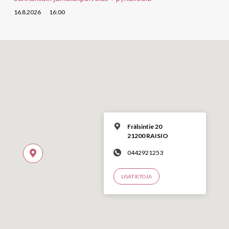
16.8.2026
16:00
Frälsintie 20
21200 RAISIO
0442921253
LISÄTIETOJA