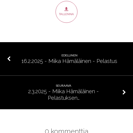
–
Pelastus
TALLENNA
ja
kaste
EDELLINEN
16.2.2025 - Miika Hämäläinen - Pelastus
SEURAAVA
2.3.2025 - Miika Hämäläinen -
Pelastuksen…
0 kommenttia