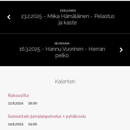
Pelastuksen
täyttymys
EDELLINEN
23.2.2025 - Miika Hämäläinen - Pelastus
ja kaste
SEURAAVA
16.3.2025 - Hannu Vuorinen - Herran
pelko
Kalenteri
Rukousilta
12.8.2026
18:00
Sunnuntain jumalanpalvelus + pyhäkoulu
16.8.2026
16:00