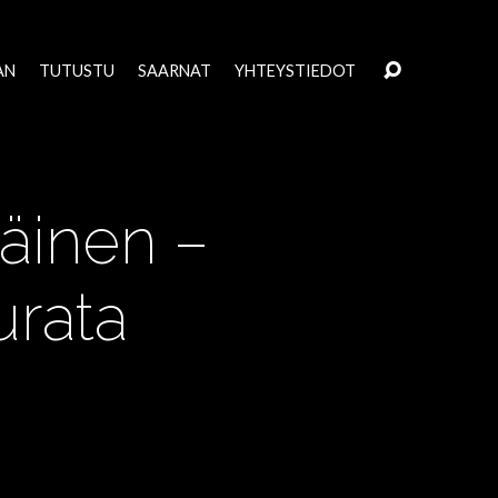
AN
TUTUSTU
SAARNAT
YHTEYSTIEDOT
läinen –
urata