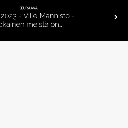
äänenvoimakkuutta
SEURAAVA
suuremmaksi
.2023 - Ville Männistö -
okainen meistä on…
ja
pienemmäksi.