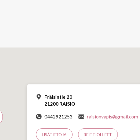
Frälsintie 20
21200 RAISIO
0442921253
raisionvapis@gmail.com
LISÄTIETOJA
REITTIOHJEET