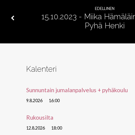
–
EDELLINEN
Se
15.10.2023 - Miika Hämäläi
Pyhä Henki
on
sen
arvoista
Kalenteri
seurata
Sunnuntain jumalanpalvelus + pyhäkoulu
Jeesusta
9.8.2026
16:00
Rukousilta
12.8.2026
18:00