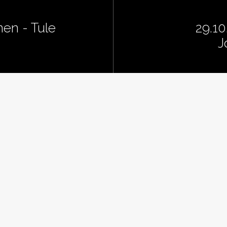
nen - Tule
29.10
J