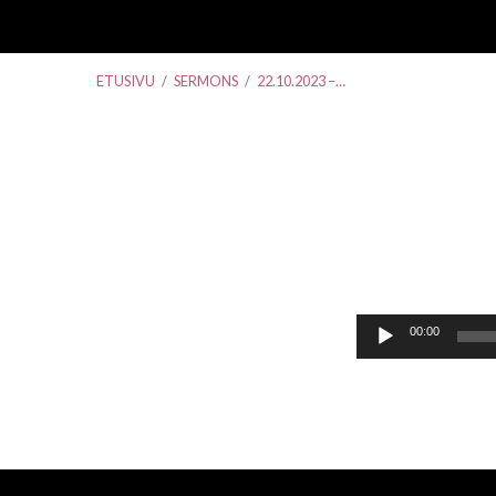
ETUSIVU
/
SERMONS
/
22.10.2023 –…
22.10.2023
–
Äänitoistin
00:00
Petra
Hämäläinen