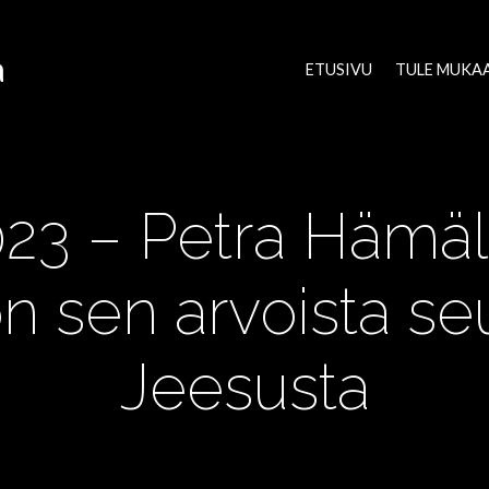
a
ETUSIVU
TULE MUKA
023 – Petra Hämä
n sen arvoista se
Jeesusta