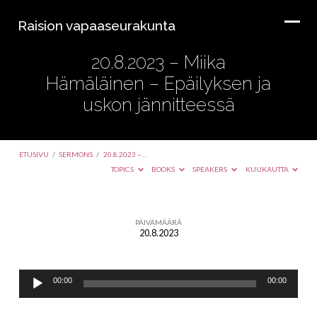
Raision vapaaseurakunta
20.8.2023 – Miika
Hämäläinen – Epäilyksen ja
uskon jännitteessä
ETUSIVU
/
SERMONS
/
20.8.2023 –…
TOPICS
BOOKS
SPEAKERS
KUUKAUTTA
PÄIVÄMÄÄRÄ
20.8.2023
20.8.2023
–
Äänitoistin
Miika
00:00
00:00
Hämäläinen