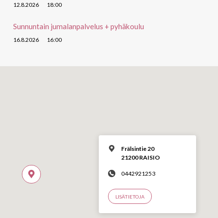
12.8.2026
18:00
Sunnuntain jumalanpalvelus + pyhäkoulu
16.8.2026
16:00
Frälsintie 20
21200 RAISIO
0442921253
LISÄTIETOJA