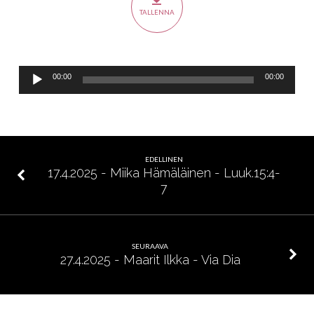
ylösnousemus
TALLENNA
Äänitoistin
00:00
00:00
EDELLINEN
17.4.2025 - Miika Hämäläinen - Luuk.15:4-
7
SEURAAVA
27.4.2025 - Maarit Ilkka - Via Dia