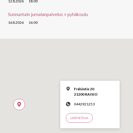
12.8.2026
18:00
Sunnuntain jumalanpalvelus + pyhäkoulu
16.8.2026
16:00
Frälsintie 20
21200 RAISIO
0442921253
LISÄTIETOJA