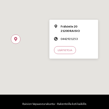
Frälsintie 20
21200 RAISIO
0442921253
LISÄTIETOJA
Raision Vapaaseurakunta – Rakenteilla koti kaikille.