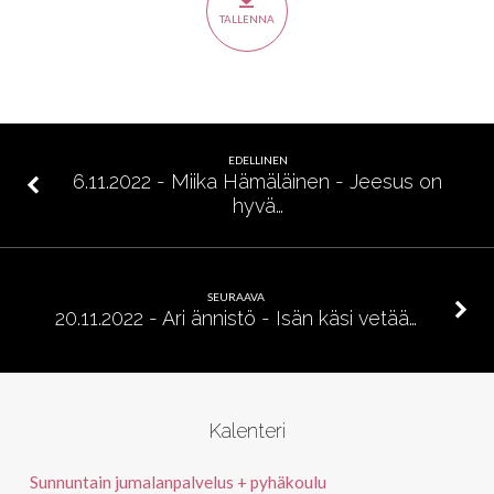
Tuhlaajapoika
TALLENNA
EDELLINEN
6.11.2022 - Miika Hämäläinen - Jeesus on
hyvä…
SEURAAVA
20.11.2022 - Ari ännistö - Isän käsi vetää…
Kalenteri
Sunnuntain jumalanpalvelus + pyhäkoulu