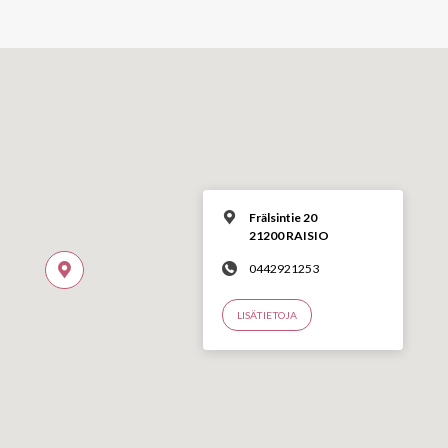
Frälsintie 20
21200 RAISIO
0442921253
LISÄTIETOJA