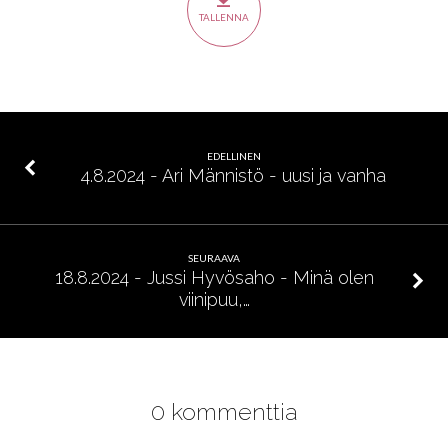
Kaikki
TALLENNA
Jumalan
kunniaksi
EDELLINEN
4.8.2024 - Ari Männistö - uusi ja vanha
SEURAAVA
18.8.2024 - Jussi Hyvösaho - Minä olen
viinipuu,…
0 kommenttia