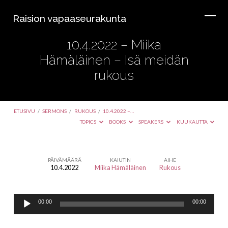
Raision vapaaseurakunta
10.4.2022 – Miika
Hämäläinen – Isä meidän
rukous
ETUSIVU
/
SERMONS
/
RUKOUS
/
10.4.2022 –…
TOPICS
BOOKS
SPEAKERS
KUUKAUTTA
PÄIVÄMÄÄRÄ
KAIUTIN
AIHE
10.4.2022
Miika Hämäläinen
Rukous
10.4.2022
–
Äänitoistin
Miika
00:00
00:00
Hämäläinen