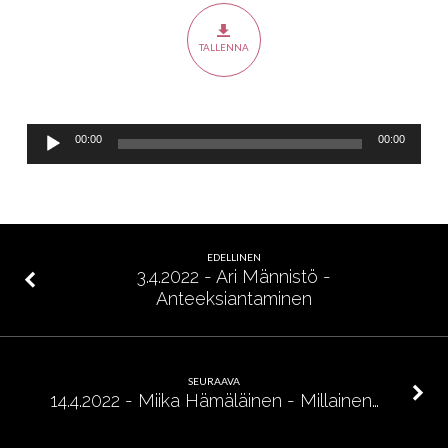
–
Isä
TALLENNA
meidän
rukous
Äänitoistin
00:00
00:00
EDELLINEN
3.4.2022 - Ari Männistö -
Anteeksiantaminen
SEURAAVA
14.4.2022 - Miika Hämäläinen - Millainen…