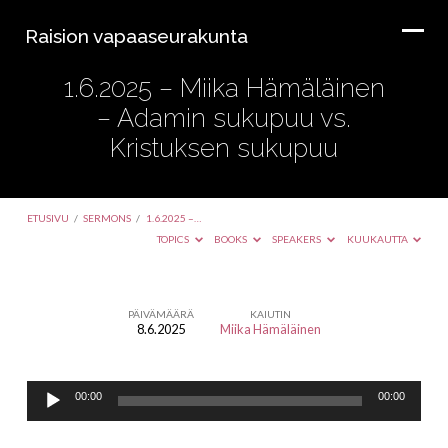
Raision vapaaseurakunta
1.6.2025 – Miika Hämäläinen
– Adamin sukupuu vs.
Kristuksen sukupuu
ETUSIVU
/
SERMONS
/
1.6.2025 –…
TOPICS
BOOKS
SPEAKERS
KUUKAUTTA
PÄIVÄMÄÄRÄ
KAIUTIN
8.6.2025
Miika Hämäläinen
1.6.2025
–
Äänitoistin
Miika
00:00
00:00
Hämäläinen