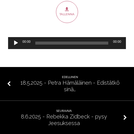
–
Adamin
TALLENNA
sukupuu
vs.
Kristuksen
sukupuu
Äänitoistin
00:00
00:00
EDELLINEN
18.5.2025 - Petra Hämäläinen - Edistätkö
sinä…
SEURAAVA
8.6.2025 - Rebekka Zidbeck - pysy
Jeesuksessa