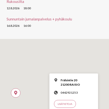
Rukousilta
12.8.2026
18:00
Sunnuntain jumalanpalvelus + pyhäkoulu
16.8.2026
16:00
Frälsintie 20
21200 RAISIO
0442921253
LISÄTIETOJA