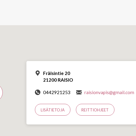
Frälsintie 20
21200 RAISIO
0442921253
raisionvapis@gmail.com
LISÄTIETOJA
REITTIOHJEET