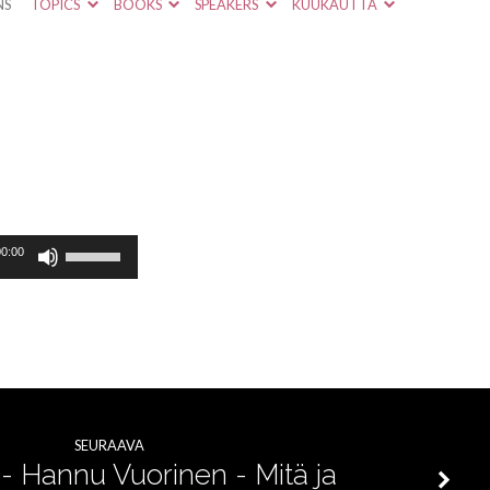
NS
TOPICS
BOOKS
SPEAKERS
KUUKAUTTA
Nuolinäppäimillä
00:00
ylös
ja
alas
säädät
äänenvoimakkuutta
SEURAAVA
suuremmaksi
 - Hannu Vuorinen - Mitä ja