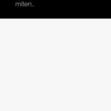
miten…
ja
pienemmäksi.