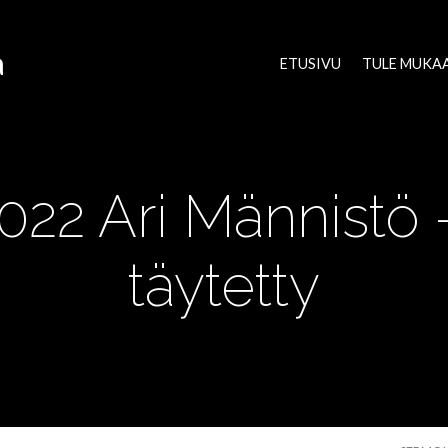
a
ETUSIVU
TULE MUKA
2022 Ari Männistö 
täytetty