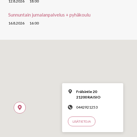
12.8.2026
18:00
Sunnuntain jumalanpalvelus + pyhäkoulu
16.8.2026
16:00
Frälsintie 20
21200 RAISIO
0442921253
LISÄTIETOJA