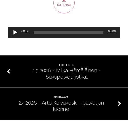
ViaDia
TALLENNA
Äänitoistin
00:00
00:00
EDELLINEN
1.3.2026 - Miika Hämäläinen -
Sukupolvet, jotka…
SEURAAVA
2.4.2026 - Arto Koivukoski - palvelijan
luonne