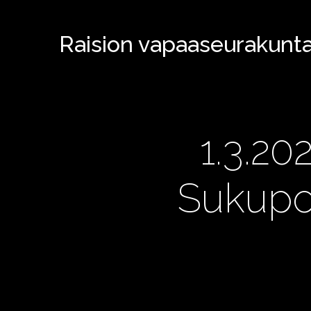
Raision vapaaseurakunt
1.3.20
Sukupol