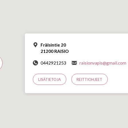
Frälsintie 20
21200 RAISIO
0442921253
raisionvapis@gmail.com
LISÄTIETOJA
REITTIOHJEET