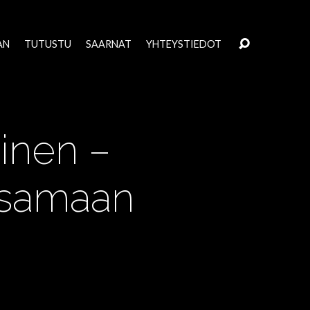
AN
TUTUSTU
SAARNAT
YHTEYSTIEDOT
äinen –
ä samaan