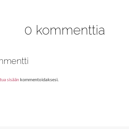
0 kommenttia
mmentti
tua sisään
kommentoidaksesi.