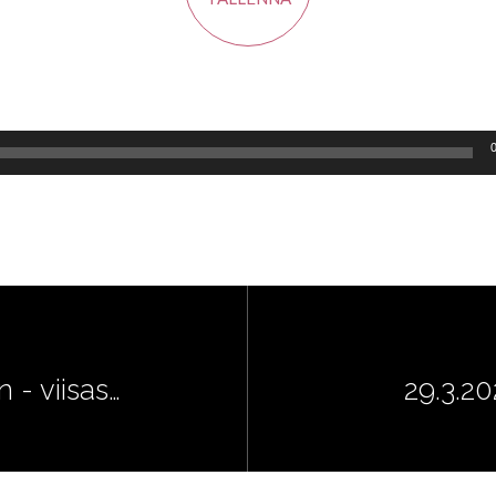
 - viisas…
29.3.20