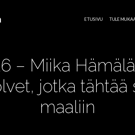
a
ETUSIVU
TULE MUKA
26 – Miika Hämäl
vet, jotka tähtä
maaliin