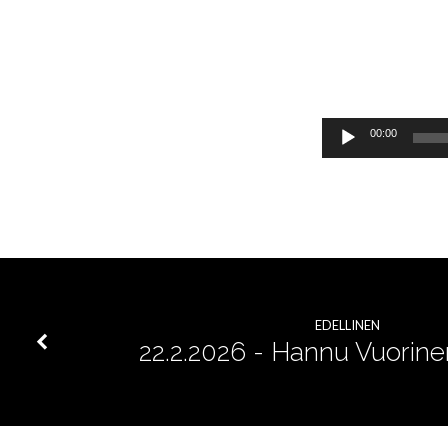
–
Sukupolvet,
jotka
Äänitoistin
00:00
tähtää
samaan
maaliin
EDELLINEN
22.2.2026 - Hannu Vuorinen