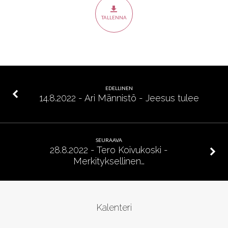
Hengen
voimaa
TALLENNA
EDELLINEN
14.8.2022 - Ari Männistö - Jeesus tulee
SEURAAVA
28.8.2022 - Tero Koivukoski -
Merkityksellinen…
Kalenteri