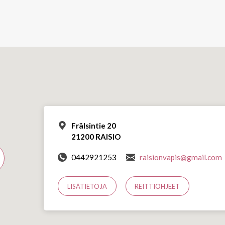
Frälsintie 20
21200 RAISIO
0442921253
raisionvapis@gmail.com
LISÄTIETOJA
REITTIOHJEET