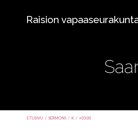
Raision vapaaseurakunt
Saa
ETUSIVU
/
SERMONS
/
K
/
+03:00