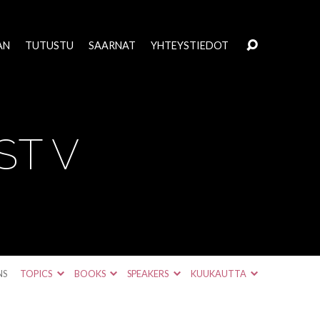
AN
TUTUSTU
SAARNAT
YHTEYSTIEDOT
ST V
NS
TOPICS
BOOKS
SPEAKERS
KUUKAUTTA