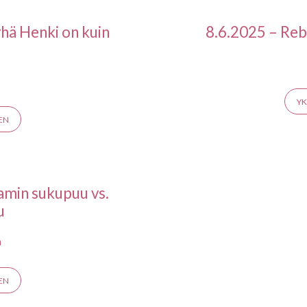
yhä Henki on kuin
8.6.2025 – Reb
YK
EN
amin sukupuu vs.
u
n
EN