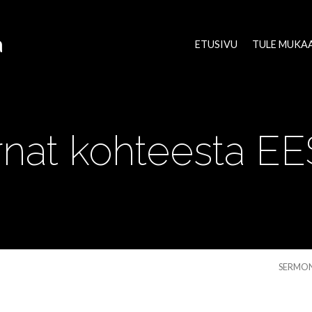
a
ETUSIVU
TULE MUKA
rnat kohteesta EE
SERMO