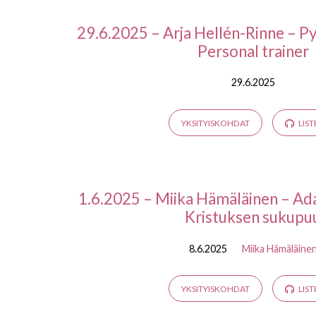
Saarnat
29.6.2025 – Arja Hellén-Rinne – P
Personal trainer
kohteesta
29.6.2025
EEST
YKSITYISKOHDAT
LIST
V
1.6.2025 – Miika Hämäläinen – Ad
Kristuksen sukupu
8.6.2025
Miika Hämäläine
YKSITYISKOHDAT
LIST