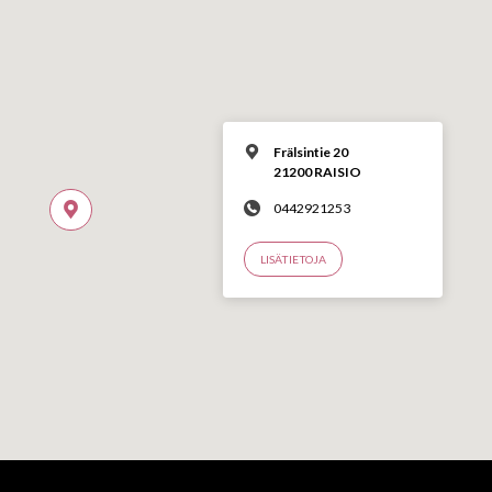
Frälsintie 20
21200 RAISIO
0442921253
LISÄTIETOJA