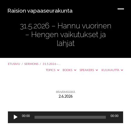
Raision vapaaseurakunta
31.5.2026 – Hannu vuorinen
– Hengen vaikutukset ja
lahjat
ETUSIVU
/
SERMONS
/
31.5.2026 –…
TOPICS
BOOKS
SPEAKERS
KUUKAUTTA
PÄIVÄMÄÄRÄ
2.6.2026
31.5.2026
–
Äänitoistin
Hannu
00:00
00:00
vuorinen