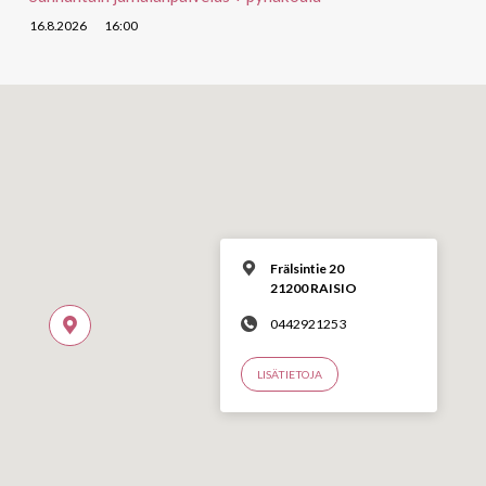
16.8.2026
16:00
Frälsintie 20
21200 RAISIO
0442921253
LISÄTIETOJA