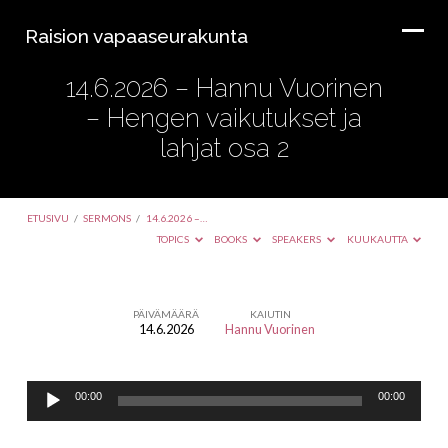
Raision vapaaseurakunta
14.6.2026 – Hannu Vuorinen
– Hengen vaikutukset ja
lahjat osa 2
ETUSIVU
/
SERMONS
/
14.6.2026 –…
TOPICS
BOOKS
SPEAKERS
KUUKAUTTA
PÄIVÄMÄÄRÄ
KAIUTIN
14.6.2026
Hannu Vuorinen
14.6.2026
–
Äänitoistin
Hannu
00:00
00:00
Vuorinen