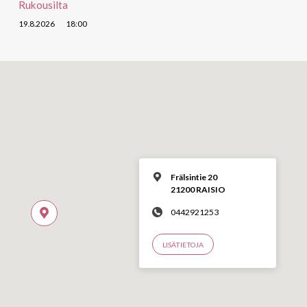
Rukousilta
19.8.2026
18:00
Frälsintie 20
21200 RAISIO
0442921253
LISÄTIETOJA