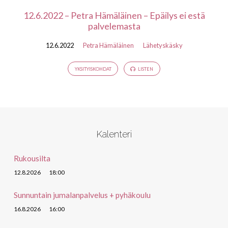
12.6.2022 – Petra Hämäläinen – Epäilys ei estä
palvelemasta
12.6.2022
Petra Hämäläinen
Lähetyskäsky
YKSITYISKOHDAT
LISTEN
Kalenteri
Rukousilta
12.8.2026
18:00
Sunnuntain jumalanpalvelus + pyhäkoulu
16.8.2026
16:00