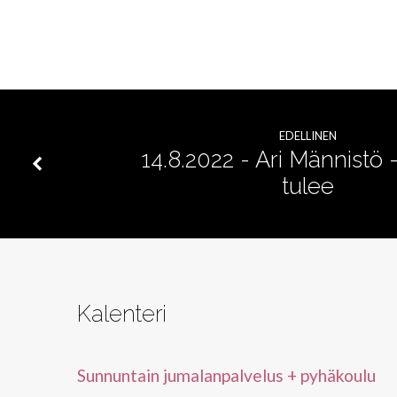
voimaa
EDELLINEN
14.8.2022 - Ari Männistö 
tulee
Kalenteri
Sunnuntain jumalanpalvelus + pyhäkoulu