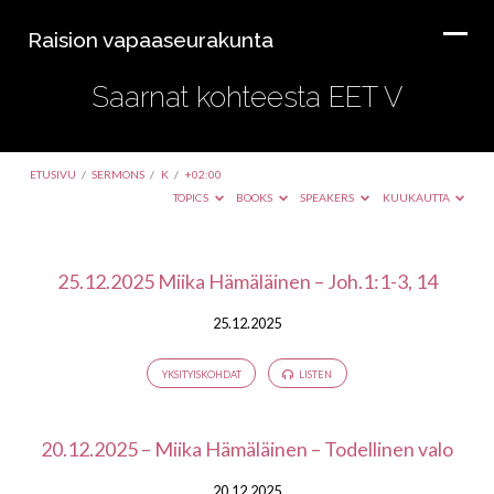
Raision vapaaseurakunta
Saarnat kohteesta EET V
ETUSIVU
/
SERMONS
/
K
/
+02:00
TOPICS
BOOKS
SPEAKERS
KUUKAUTTA
Saarnat
25.12.2025 Miika Hämäläinen – Joh.1:1-3, 14
kohteesta
25.12.2025
EET
V
YKSITYISKOHDAT
LISTEN
20.12.2025 – Miika Hämäläinen – Todellinen valo
20.12.2025