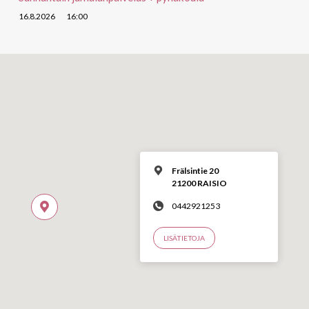
16.8.2026
16:00
Frälsintie 20
21200 RAISIO
0442921253
LISÄTIETOJA