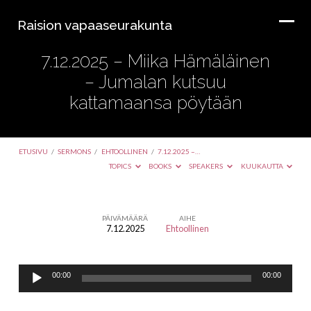
Raision vapaaseurakunta
7.12.2025 – Miika Hämäläinen
– Jumalan kutsuu
kattamaansa pöytään
ETUSIVU
/
SERMONS
/
EHTOOLLINEN
/
7.12.2025 –…
TOPICS
BOOKS
SPEAKERS
KUUKAUTTA
PÄIVÄMÄÄRÄ
AIHE
7.12.2025
Ehtoollinen
7.12.2025
–
Äänitoistin
Miika
00:00
00:00
Hämäläinen