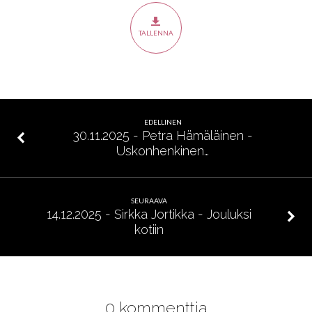
–
Jumalan
TALLENNA
kutsuu
kattamaansa
pöytään
EDELLINEN
30.11.2025 - Petra Hämäläinen -
Uskonhenkinen…
SEURAAVA
14.12.2025 - Sirkka Jortikka - Jouluksi
kotiin
0 kommenttia