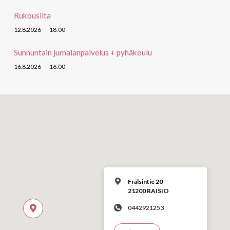
Rukousilta
12.8.2026
18:00
Sunnuntain jumalanpalvelus + pyhäkoulu
16.8.2026
16:00
Frälsintie 20
21200 RAISIO
0442921253