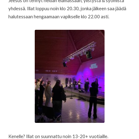
Jeesus on tehnyt heidän elämässään, ylistystä & syömistä
yhdessä. Illat loppuu noin klo 20.30, jonka jälkeen saa jäädä
halutessaan hengaamaan vapikselle klo 22.00 asti.
Kenelle? Illat on suunnattu noin 13-20+ vuotiaille.