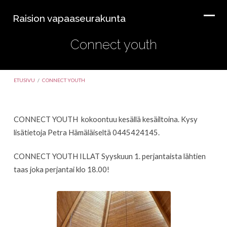
Raision vapaaseurakunta
Connect youth
ETUSIVU
/
CONNECT YOUTH
CONNECT YOUTH kokoontuu kesällä kesäiltoina. Kysy
Connect
lisätietoja Petra Hämäläiseltä 0445424145.
youth
CONNECT YOUTH ILLAT Syyskuun 1. perjantaista lähtien
taas joka perjantai klo 18.00!