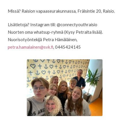
Missä? Raision vapaaseurakunnassa, Frälsintie 20, Raisio.
Lisätietoja? Instagram tili: @connectyouthraisio
Nuorten oma whatsup-ryhmä (Kysy Petralta lisää).
Nuorisotyöntekijä Petra Hämäläinen,
petra.hamalainen@svk.fi
, 0445424145
.