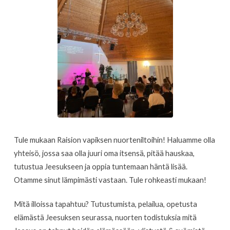
Tule mukaan Raision vapiksen nuorteniltoihin! Haluamme olla
yhteisö, jossa saa olla juuri oma itsensä, pitää hauskaa,
tutustua Jeesukseen ja oppia tuntemaan häntä lisää.
Otamme sinut lämpimästi vastaan. Tule rohkeasti mukaan!
Mitä illoissa tapahtuu? Tutustumista, pelailua, opetusta
elämästä Jeesuksen seurassa, nuorten todistuksia mitä