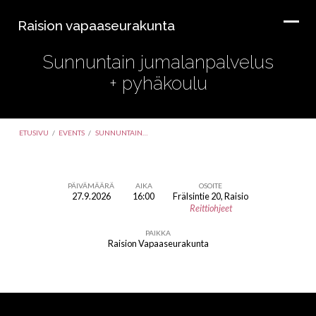
Raision vapaaseurakunta
Sunnuntain jumalanpalvelus
+ pyhäkoulu
ETUSIVU
/
EVENTS
/
SUNNUNTAIN…
PÄIVÄMÄÄRÄ
AIKA
OSOITE
27.9.2026
16:00
Frälsintie 20, Raisio
Sunnuntain
Reittiohjeet
jumalanpalvelus
PAIKKA
+
Raision Vapaaseurakunta
pyhäkoulu