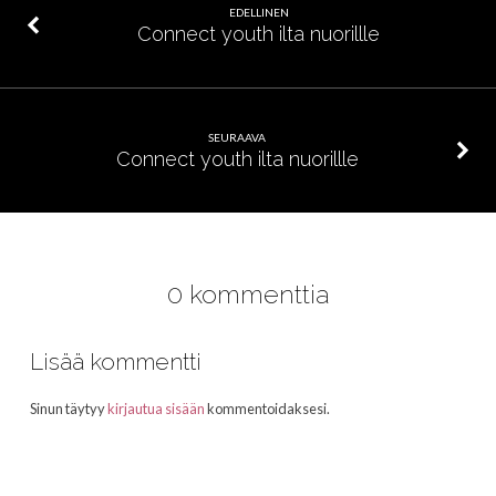
EDELLINEN
Connect youth ilta nuorillle
SEURAAVA
Connect youth ilta nuorillle
0 kommenttia
Lisää kommentti
Sinun täytyy
kirjautua sisään
kommentoidaksesi.