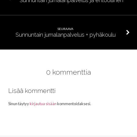
Sunnuntain jumalanpalvelus ja ehtoollinen
SEURAAVA
Sunnuntain jumalanpalvelus + pyhäkoulu
0 kommenttia
Lisää kommentti
Sinun täytyy
kirjautua sisään
kommentoidaksesi.