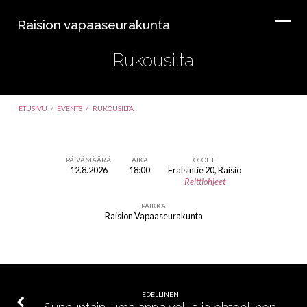
Raision vapaaseurakunta
Rukousilta
ETUSIVU
/
EVENTS
/
RUKOUSILTA
PÄIVÄMÄÄRÄ
AIKA
OSOITE
12.8.2026
18:00
Frälsintie 20, Raisio
Rukousilta
Reittiohjeet
PAIKKA
Raision Vapaaseurakunta
EDELLINEN