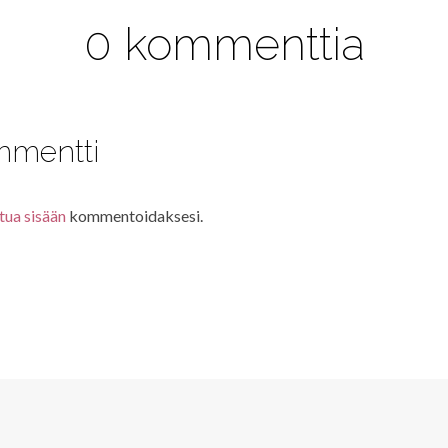
0 kommenttia
mmentti
tua sisään
kommentoidaksesi.