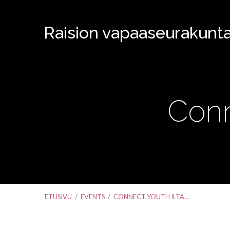
Raision vapaaseurakunt
Conn
ETUSIVU
/
EVENTS
/
CONNECT YOUTH ILTA…