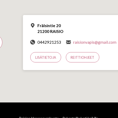
Frälsintie 20
21200 RAISIO
0442921253
raisionvapis@gmail.com
LISÄTIETOJA
REITTIOHJEET