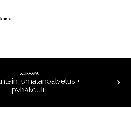
akunta
SEURAAVA
ntain jumalanpalvelus +
pyhäkoulu