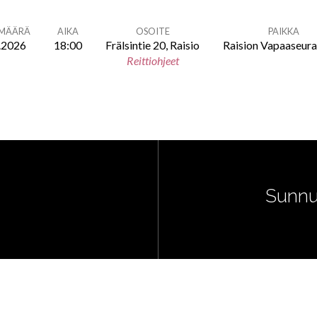
ÄMÄÄRÄ
AIKA
OSOITE
PAIKKA
.2026
18:00
Frälsintie 20, Raisio
Raision Vapaaseur
Reittiohjeet
Sunnu