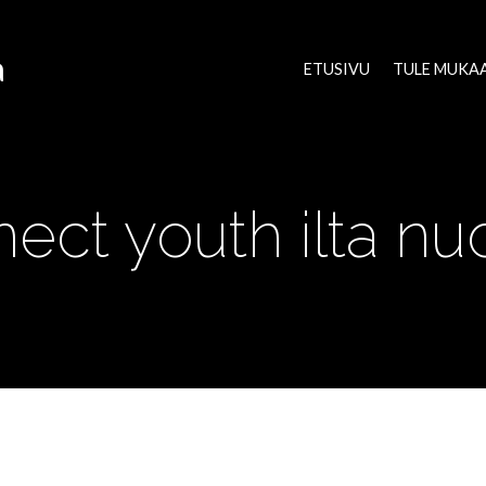
a
ETUSIVU
TULE MUKA
ect youth ilta nuor