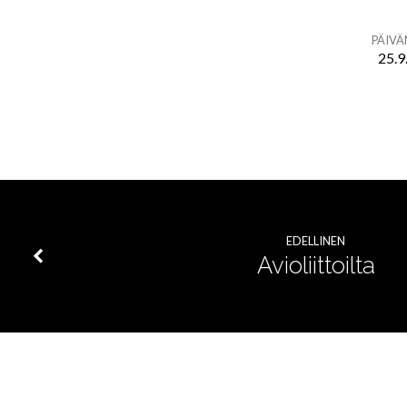
PÄIV
25.9
Connect
youth
ilta
nuorillle
EDELLINEN
Avioliittoilta