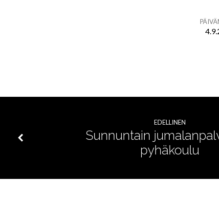
PÄIV
4.9
Connect
youth
ilta
nuorillle
EDELLINEN
Sunnuntain jumalanpalv
pyhäkoulu