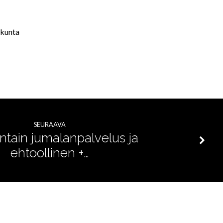
akunta
SEURAAVA
tain jumalanpalvelus ja
ehtoollinen +…