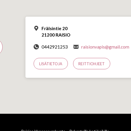
Frälsintie 20
21200 RAISIO
0442921253
raisionvapis@gmail.com
LISÄTIETOJA
REITTIOHJEET