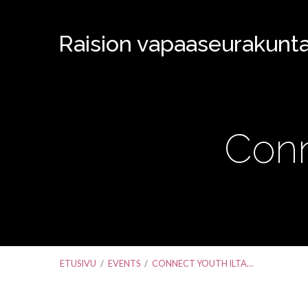
Raision vapaaseurakunt
Conn
ETUSIVU
/
EVENTS
/
CONNECT YOUTH ILTA…