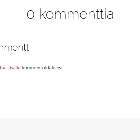
0 kommenttia
mmentti
tua sisään
kommentoidaksesi.