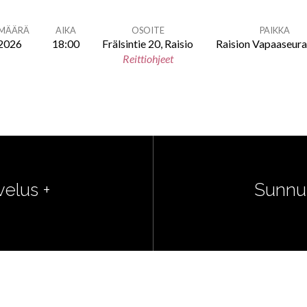
ÄMÄÄRÄ
AIKA
OSOITE
PAIKKA
.2026
18:00
Frälsintie 20, Raisio
Raision Vapaaseur
Reittiohjeet
elus +
Sunnun