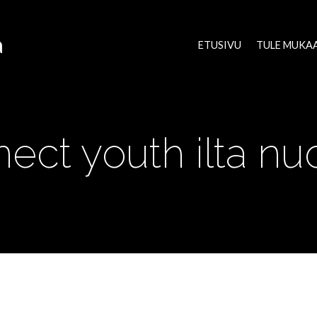
a
ETUSIVU
TULE MUKA
ect youth ilta nuor